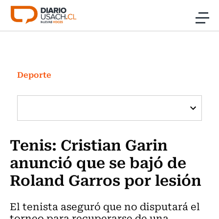
Click acá para ir directamente al contenido
Noticias
Investigación
Deporte
Cultura
Programas Radio y TV Usach
Tenis: Cristian Garin
anunció que se bajó de
Roland Garros por lesión
El tenista aseguró que no disputará el
torneo para recuperarse de una