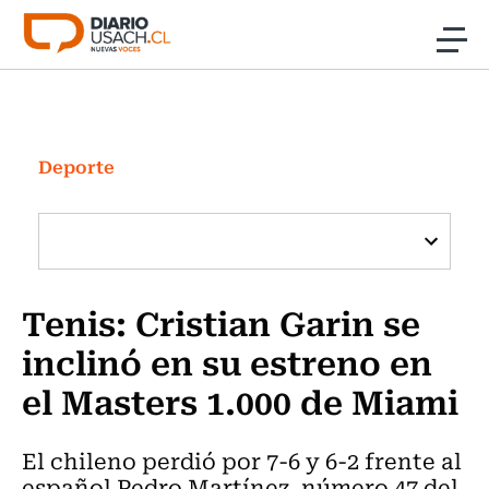
Click acá para ir directamente al contenido
Noticias
Investigación
Deporte
Cultura
Programas Radio y TV Usach
Tenis: Cristian Garin se
inclinó en su estreno en
el Masters 1.000 de Miami
El chileno perdió por 7-6 y 6-2 frente al
español Pedro Martínez, número 47 del