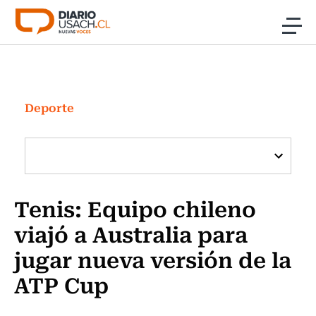
Click acá para ir directamente al contenido
Noticias
Investigación
Deporte
Cultura
Programas Radio y TV Usach
Tenis: Equipo chileno
viajó a Australia para
jugar nueva versión de la
ATP Cup