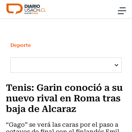
Click acá para ir directamente al contenido
Noticias
Investigación
Deporte
Cultura
Programas Radio y TV Usach
Tenis: Garin conoció a su
nuevo rival en Roma tras
baja de Alcaraz
“Gago” se verá las caras por el paso a
octavos de final con el finlandés Emil