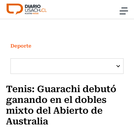
Click acá para ir directamente al contenido
Noticias
Investigación
Deporte
Cultura
Programas Radio y TV Usach
Tenis: Guarachi debutó
ganando en el dobles
mixto del Abierto de
Australia