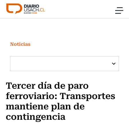
Click acá para ir directamente al contenido
Noticias
Investigación
Noticias
Cultura
Programas Radio y TV Usach
Tercer día de paro
ferroviario: Transportes
mantiene plan de
contingencia