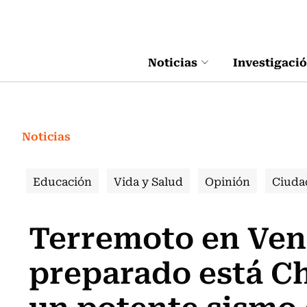
Click acá para ir directamente al contenido
Noticias
Investigaci
Noticias
Educación
Vida y Salud
Opinión
Ciuda
Terremoto en Ven
preparado está Ch
un potente sismo