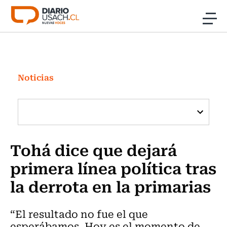
Click acá para ir directamente al contenido
Noticias
Investigación
Noticias
Cultura
Programas Radio y TV Usach
Tohá dice que dejará
primera línea política tras
la derrota en la primarias
“El resultado no fue el que
esperábamos. Hoy es el momento de