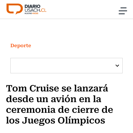
Click acá para ir directamente al contenido
Noticias
Investigación
Deporte
Cultura
Programas Radio y TV Usach
Tom Cruise se lanzará
desde un avión en la
ceremonia de cierre de
los Juegos Olímpicos