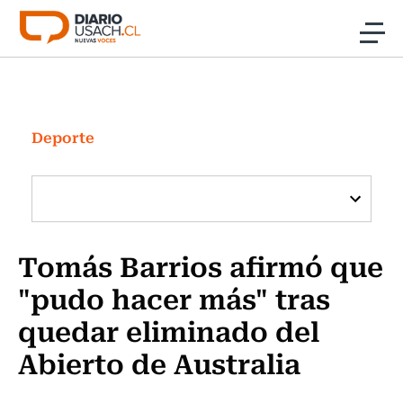
Click acá para ir directamente al contenido
Noticias
Investigación
Deporte
Cultura
Programas Radio y TV Usach
Tomás Barrios afirmó que
"pudo hacer más" tras
quedar eliminado del
Abierto de Australia