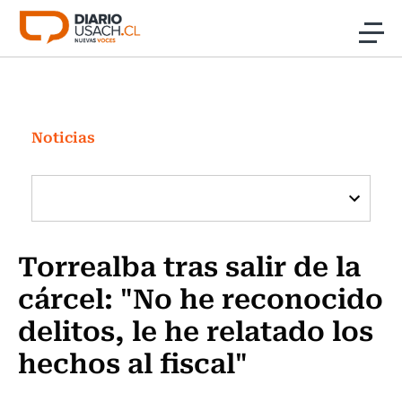
Click acá para ir directamente al contenido
Noticias
Investigación
Noticias
Cultura
Programas Radio y TV Usach
Torrealba tras salir de la
cárcel: "No he reconocido
delitos, le he relatado los
hechos al fiscal"