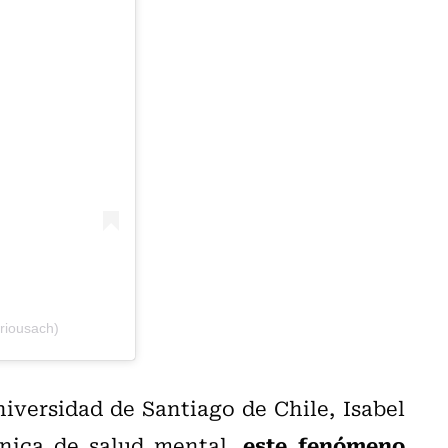
riousach)
iversidad de Santiago de Chile, Isabel
este fenómeno
línica de salud mental,