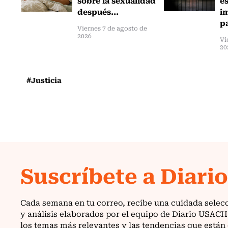
después...
i
pa
Viernes 7 de agosto de
2026
Vi
20
#Justicia