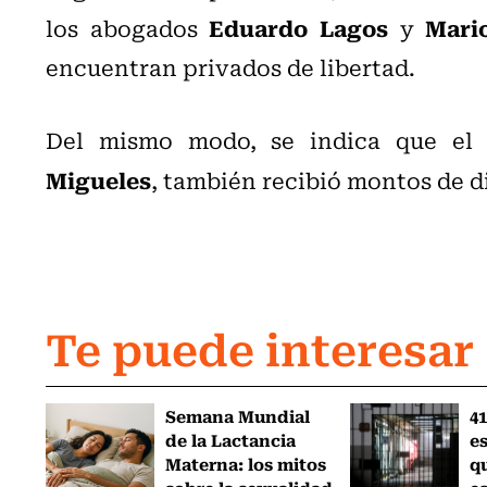
Eduardo Lagos
Mario
los abogados
y
encuentran privados de libertad.
Del mismo modo, se indica que el 
Migueles
, también recibió montos de d
Te puede interesar
Semana Mundial
41
de la Lactancia
es
Materna: los mitos
q
sobre la sexualidad
e