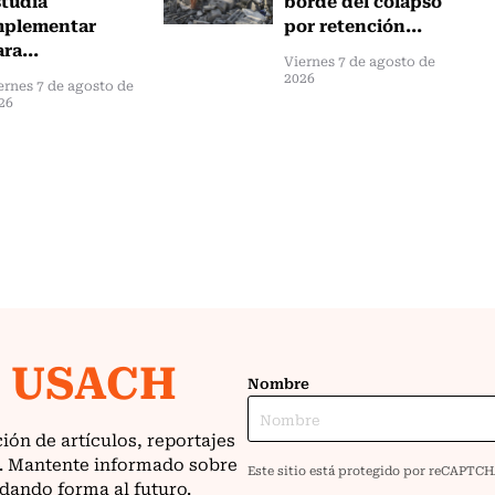
mplementar
por retención...
ra...
Viernes 7 de agosto de
2026
ernes 7 de agosto de
26