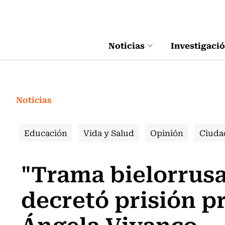
Click acá para ir directamente al contenido
Noticias
Investigaci
Noticias
Educación
Vida y Salud
Opinión
Ciuda
"Trama bielorrusa"
decretó prisión p
Ángela Vivanco