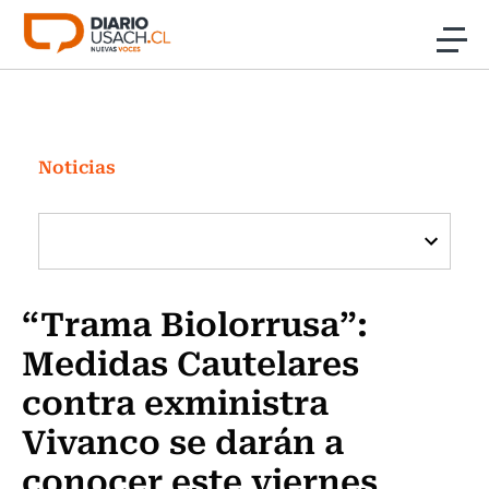
Click acá para ir directamente al contenido
Noticias
Investigación
Noticias
Cultura
Programas Radio y TV Usach
“Trama Biolorrusa”:
Medidas Cautelares
contra exministra
Vivanco se darán a
conocer este viernes