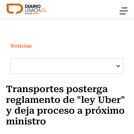
Click acá para ir directamente al contenido
Noticias
Investigación
Noticias
Cultura
Programas Radio y TV Usach
Transportes posterga
reglamento de "ley Uber"
y deja proceso a próximo
ministro