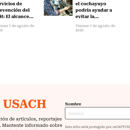
rvicios de
el cochayuyo
evención del
podría ayudar a
H: El alcance...
evitar la...
rnes 7 de agosto de
Viernes 7 de agosto de
26
2026