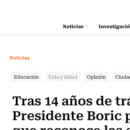
Click acá para ir directamente al contenido
Noticias
Investigaci
Noticias
Educación
Vida y Salud
Opinión
Ciuda
Tras 14 años de tr
Presidente Boric 
que reconoce las