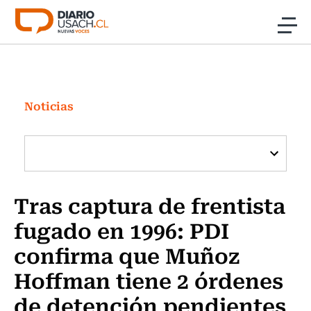
Click acá para ir directamente al contenido
Noticias
Investigación
Noticias
Cultura
Programas Radio y TV Usach
Tras captura de frentista
fugado en 1996: PDI
confirma que Muñoz
Hoffman tiene 2 órdenes
de detención pendientes