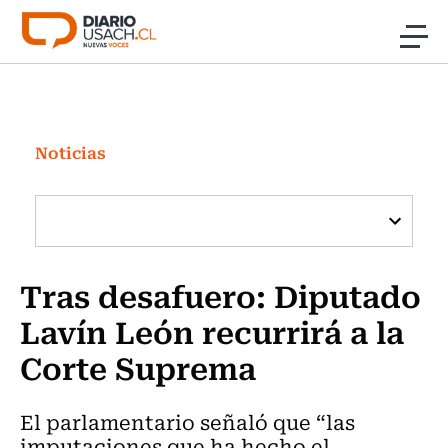
Click acá para ir directamente al contenido
Noticias
Investigación
Noticias
Cultura
Programas Radio y TV Usach
Tras desafuero: Diputado
Lavín León recurrirá a la
Corte Suprema
El parlamentario señaló que “las
imputaciones que ha hecho el