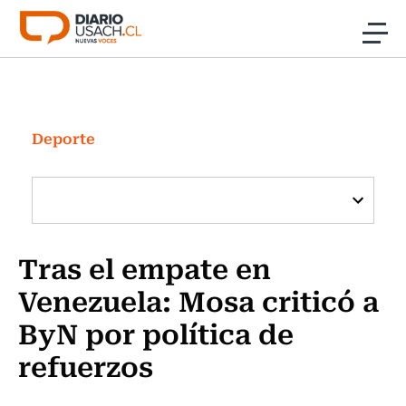
Click acá para ir directamente al contenido
Noticias
Investigación
Deporte
Cultura
Programas Radio y TV Usach
Tras el empate en
Venezuela: Mosa criticó a
ByN por política de
refuerzos