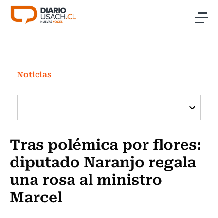
Click acá para ir directamente al contenido
Noticias
Investigación
Noticias
Cultura
Programas Radio y TV Usach
Tras polémica por flores:
diputado Naranjo regala
una rosa al ministro
Marcel