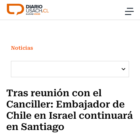
Click acá para ir directamente al contenido
Noticias
Investigación
Noticias
Cultura
Programas Radio y TV Usach
Tras reunión con el
Canciller: Embajador de
Chile en Israel continuará
en Santiago