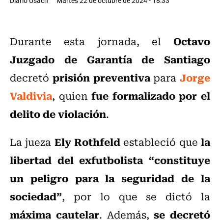
Diario Usach
Martes 22 de octubre de 2024 - 18:33
Octavo
Durante esta jornada, el
Juzgado de Garantía de Santiago
prisión preventiva
Jorge
decretó
para
Valdivia
fue formalizado por el
, quien
delito de violación
.
Ely Rothfeld
la
La jueza
estableció que
libertad del exfutbolista “constituye
un peligro para la seguridad de la
sociedad”
, por lo que se dictó la
máxima cautelar
se decretó
. Además,