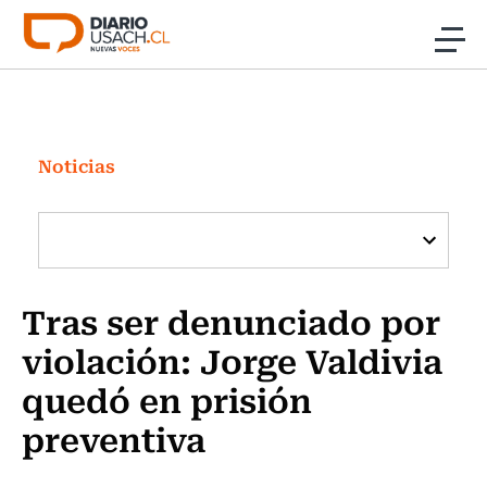
Click acá para ir directamente al contenido
Noticias
Investigación
Noticias
Cultura
Programas Radio y TV Usach
Tras ser denunciado por
violación: Jorge Valdivia
quedó en prisión
preventiva