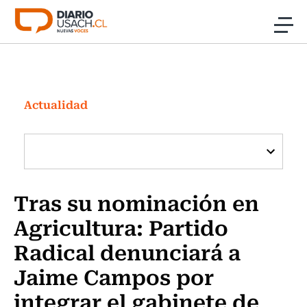
Click acá para ir directamente al contenido
Noticias
Investigación
Actualidad
Cultura
Programas Radio y TV Usach
Tras su nominación en
Agricultura: Partido
Radical denunciará a
Jaime Campos por
integrar el gabinete de