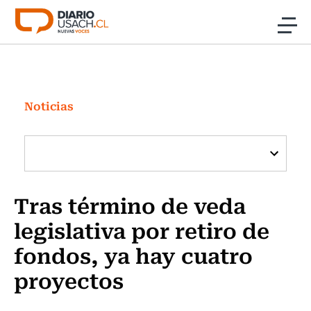
Click acá para ir directamente al contenido
Noticias
Investigación
Noticias
Cultura
Programas Radio y TV Usach
Tras término de veda
legislativa por retiro de
fondos, ya hay cuatro
proyectos