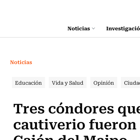
Click acá para ir directamente al contenido
Noticias
Investigaci
Noticias
Educación
Vida y Salud
Opinión
Ciuda
Tres cóndores qu
cautiverio fueron 
Cajón del Maipo