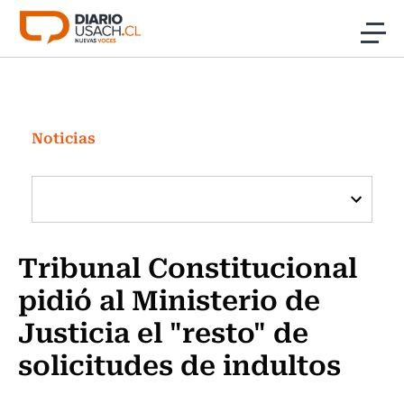
Click acá para ir directamente al contenido
Noticias
Investigación
Noticias
Cultura
Programas Radio y TV Usach
Tribunal Constitucional
pidió al Ministerio de
Justicia el "resto" de
solicitudes de indultos