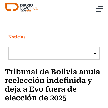
Click acá para ir directamente al contenido
Noticias
Investigación
Noticias
Cultura
Programas Radio y TV Usach
Tribunal de Bolivia anula
reelección indefinida y
deja a Evo fuera de
elección de 2025