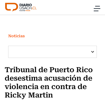
Click acá para ir directamente al contenido
Noticias
Investigación
Noticias
Cultura
Programas Radio y TV Usach
Tribunal de Puerto Rico
desestima acusación de
violencia en contra de
Ricky Martin