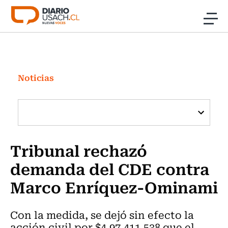
Click acá para ir directamente al contenido
Noticias
Investigación
Noticias
Cultura
Programas Radio y TV Usach
Tribunal rechazó
demanda del CDE contra
Marco Enríquez-Ominami
Con la medida, se dejó sin efecto la
acción civil por $4.97.411.538 que el