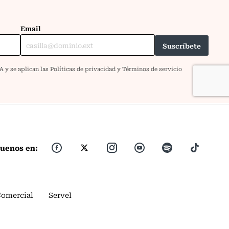
guenos en:
Comercial
Servel