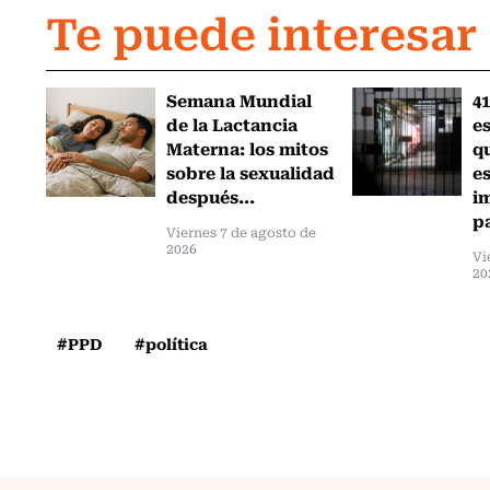
Te puede interesar
Semana Mundial
41
de la Lactancia
es
Materna: los mitos
q
sobre la sexualidad
e
después...
i
pa
Viernes 7 de agosto de
2026
Vi
20
#PPD
#política