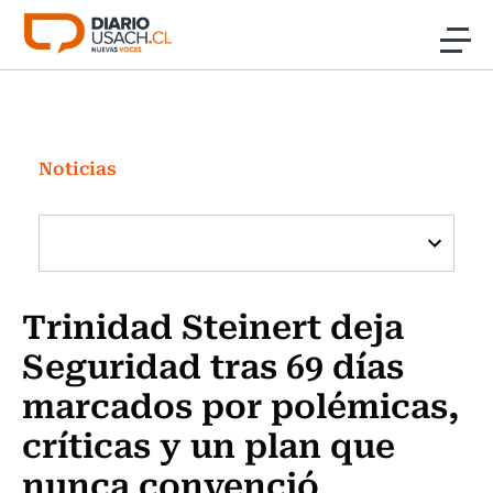
Click acá para ir directamente al contenido
Noticias
Investigación
Noticias
Cultura
Programas Radio y TV Usach
Trinidad Steinert deja
Seguridad tras 69 días
marcados por polémicas,
críticas y un plan que
nunca convenció