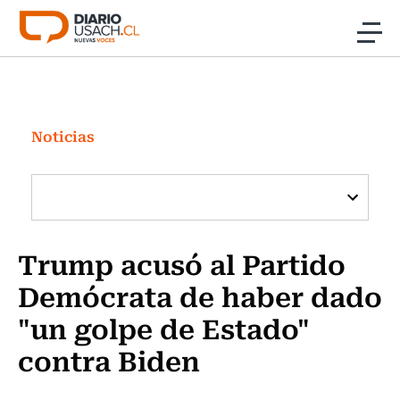
Click acá para ir directamente al contenido
Noticias
Investigación
Noticias
Cultura
Programas Radio y TV Usach
Trump acusó al Partido
Demócrata de haber dado
"un golpe de Estado"
contra Biden