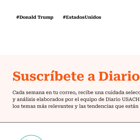
#Donald Trump
#EstadosUnidos