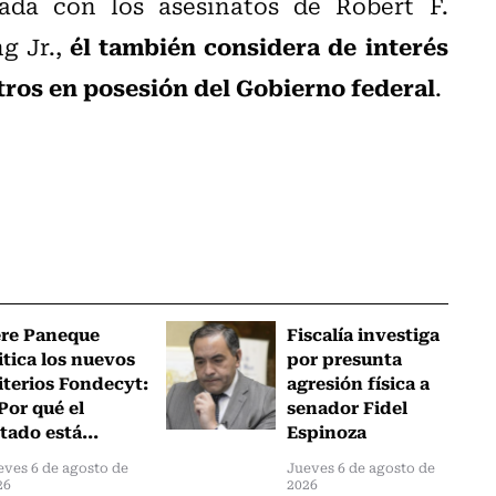
ada con los asesinatos de Robert F.
él también considera de interés
g Jr.,
tros en posesión del Gobierno federal
.
ere Paneque
Fiscalía investiga
itica los nuevos
por presunta
iterios Fondecyt:
agresión física a
Por qué el
senador Fidel
tado está...
Espinoza
eves 6 de agosto de
Jueves 6 de agosto de
26
2026