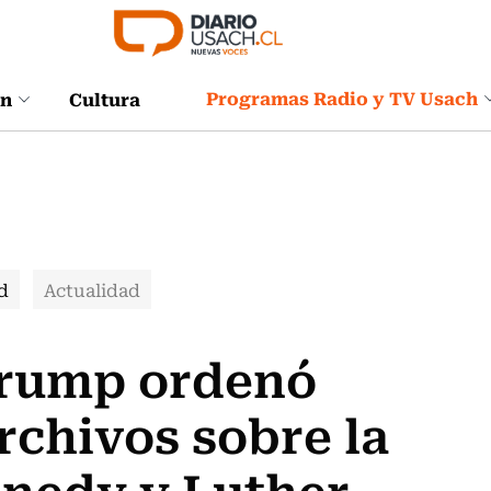
Programas Radio y TV Usach
ón
Cultura
d
Actualidad
 Trump ordenó
archivos sobre la
nnedy y Luther