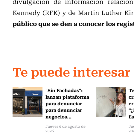
divulgación de información relacion
Kennedy (RFK) y de Martin Luther Kin
público que se den a conocer los regis
Te puede interesar
"Sin Fachadas":
T
lanzan plataforma
cr
para denunciar
cr
para denunciar
“¿
negocios...
Es
Jueves 6 de agosto de
Ju
2026
20