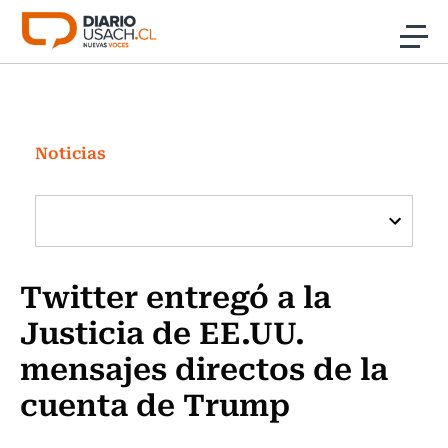
Click acá para ir directamente al contenido
Noticias
Investigación
Noticias
Cultura
Programas Radio y TV Usach
Twitter entregó a la
Justicia de EE.UU.
mensajes directos de la
cuenta de Trump