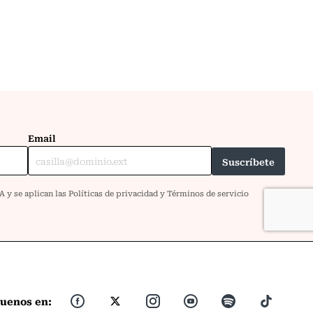
guenos en: