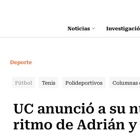
Click acá para ir directamente al contenido
Noticias
Investigaci
Deporte
Fútbol
Tenis
Polideportivos
Columnas 
UC anunció a su n
ritmo de Adrián y