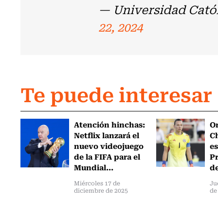
— Universidad Cató
22, 2024
Te puede interesar
Atención hinchas:
Or
Netflix lanzará el
Ch
nuevo videojuego
es
de la FIFA para el
Pr
Mundial...
de
Miércoles 17 de
Ju
diciembre de 2025
de