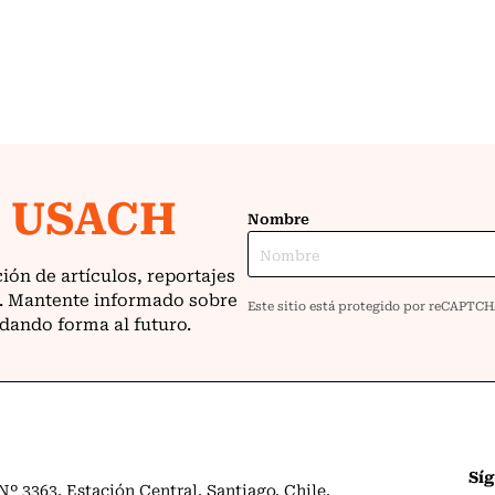
Sí
º 3363. Estación Central. Santiago. Chile.