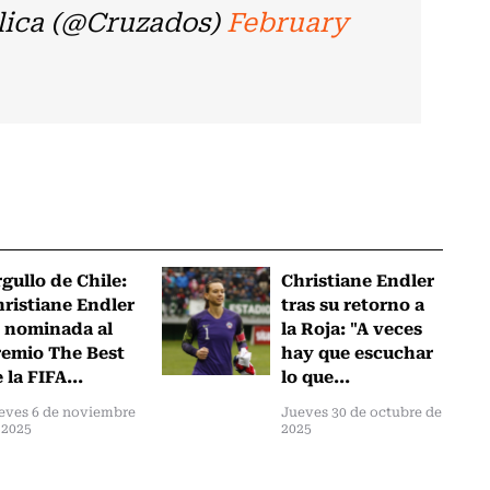
lica (@Cruzados)
February
gullo de Chile:
Christiane Endler
ristiane Endler
tras su retorno a
 nominada al
la Roja: "A veces
emio The Best
hay que escuchar
 la FIFA...
lo que...
eves 6 de noviembre
Jueves 30 de octubre de
 2025
2025