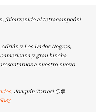
ón, ¡bienvenido al tetracampeón!
 Adrián y Los Dados Negros,
noamericana y gran hincha
 presentarnos a nuestro nuevo
ados
, Joaquín Torres! ⚪️🔵
6b83