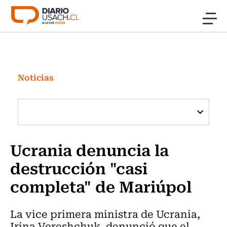
Click acá para ir directamente al contenido
Noticias
Investigación
Noticias
Cultura
Programas Radio y TV Usach
Ucrania denuncia la
destrucción "casi
completa" de Mariúpol
La vice primera ministra de Ucrania,
Irina Vereshchuk, denunció que el