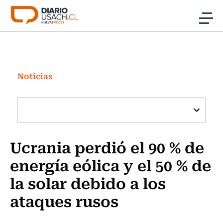
Click acá para ir directamente al contenido
Noticias
Investigación
Noticias
Cultura
Programas Radio y TV Usach
Ucrania perdió el 90 % de
energía eólica y el 50 % de
la solar debido a los
ataques rusos