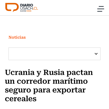
Click acá para ir directamente al contenido
Noticias
Investigación
Noticias
Cultura
Programas Radio y TV Usach
Ucrania y Rusia pactan
un corredor marítimo
seguro para exportar
cereales