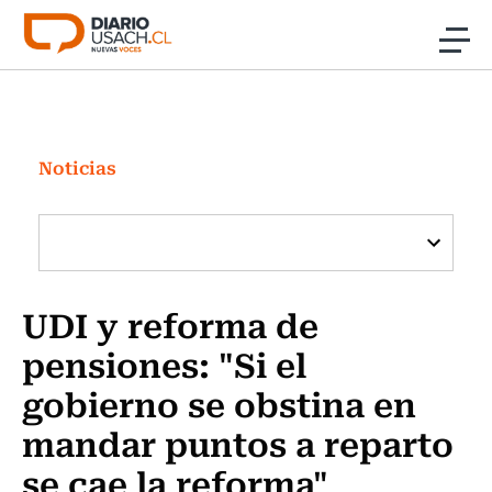
Click acá para ir directamente al contenido
Noticias
Investigación
Noticias
Cultura
Programas Radio y TV Usach
UDI y reforma de
pensiones: "Si el
gobierno se obstina en
mandar puntos a reparto
se cae la reforma"