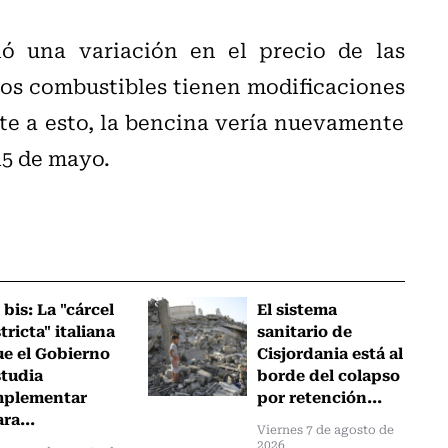
ió una variación en el precio de las
tos combustibles tienen modificaciones
te a esto, la bencina vería nuevamente
15 de mayo.
 bis: La "cárcel
El sistema
tricta" italiana
sanitario de
ue el Gobierno
Cisjordania está al
studia
borde del colapso
mplementar
por retención...
ra...
Viernes 7 de agosto de
2026