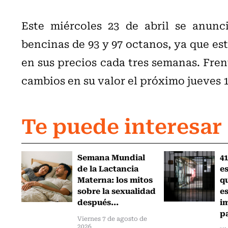
Este miércoles 23 de abril se anunc
bencinas de 93 y 97 octanos, ya que es
en sus precios cada tres semanas. Fren
cambios en su valor el próximo jueves 
Te puede interesar
Semana Mundial
41
de la Lactancia
es
Materna: los mitos
q
sobre la sexualidad
e
después...
i
pa
Viernes 7 de agosto de
2026