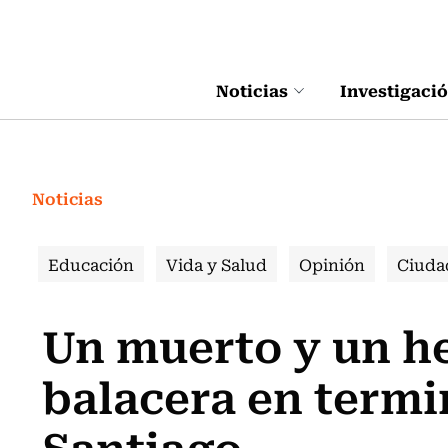
Click acá para ir directamente al contenido
Noticias
Investigaci
Noticias
Educación
Vida y Salud
Opinión
Ciuda
Un muerto y un he
balacera en termi
Santiago