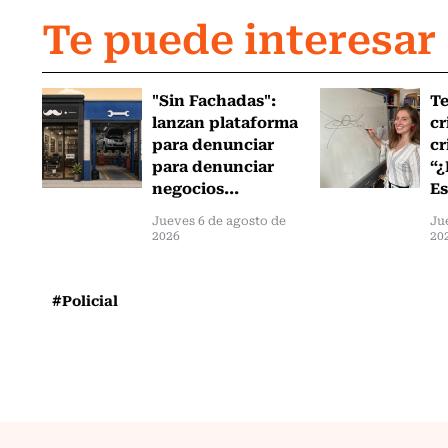
Te puede interesar
"Sin Fachadas":
T
lanzan plataforma
cr
para denunciar
cr
para denunciar
“¿
negocios...
Es
Jueves 6 de agosto de
Ju
2026
20
#Policial