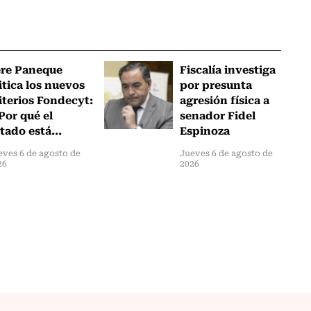
ere Paneque
Fiscalía investiga
itica los nuevos
por presunta
iterios Fondecyt:
agresión física a
Por qué el
senador Fidel
tado está...
Espinoza
eves 6 de agosto de
Jueves 6 de agosto de
26
2026