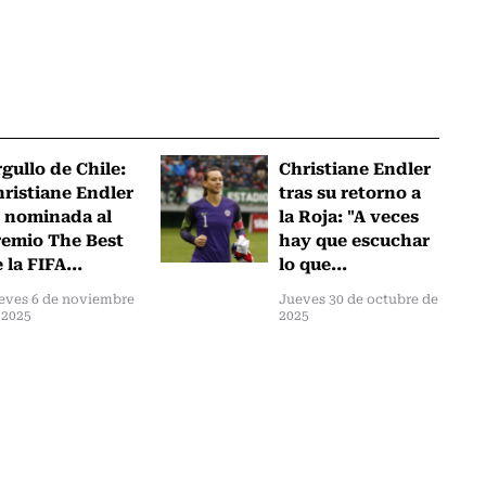
gullo de Chile:
Christiane Endler
ristiane Endler
tras su retorno a
 nominada al
la Roja: "A veces
emio The Best
hay que escuchar
 la FIFA...
lo que...
eves 6 de noviembre
Jueves 30 de octubre de
 2025
2025