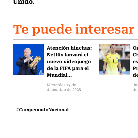
Unido
.
Te puede interesar
Atención hinchas:
Or
Netflix lanzará el
Ch
nuevo videojuego
es
de la FIFA para el
Pr
Mundial...
de
Miércoles 17 de
Ju
diciembre de 2025
de
#CampeonatoNacional