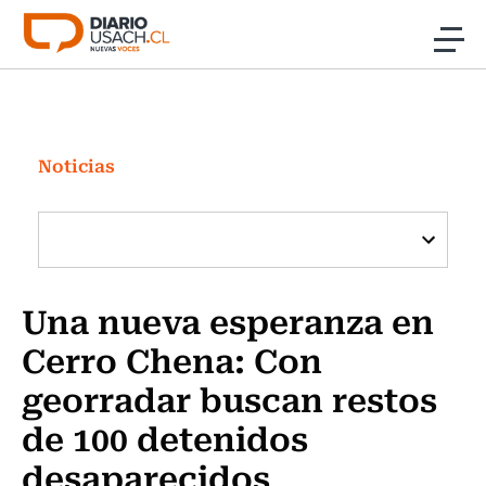
Click acá para ir directamente al contenido
Noticias
Investigación
Noticias
Cultura
Programas Radio y TV Usach
Una nueva esperanza en
Cerro Chena: Con
georradar buscan restos
de 100 detenidos
desaparecidos