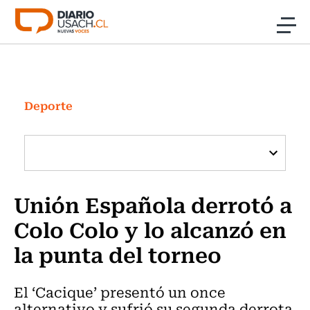
Click acá para ir directamente al contenido
Noticias
Investigación
Deporte
Cultura
Programas Radio y TV Usach
Unión Española derrotó a
Colo Colo y lo alcanzó en
la punta del torneo
El ‘Cacique’ presentó un once
alternativo y sufrió su segunda derrota