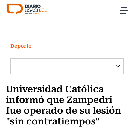
Click acá para ir directamente al contenido
Noticias
Investigación
Deporte
Cultura
Programas Radio y TV Usach
Universidad Católica
informó que Zampedri
fue operado de su lesión
"sin contratiempos"