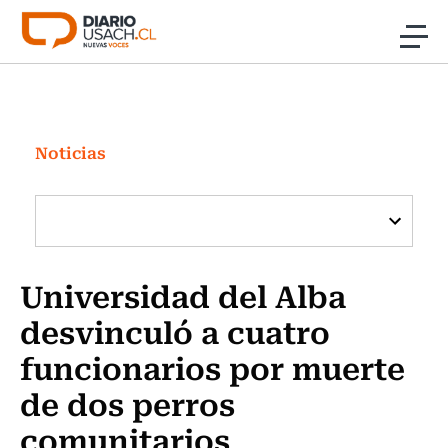
Click acá para ir directamente al contenido
Noticias
Investigación
Noticias
Cultura
Programas Radio y TV Usach
Universidad del Alba
desvinculó a cuatro
funcionarios por muerte
de dos perros
comunitarios