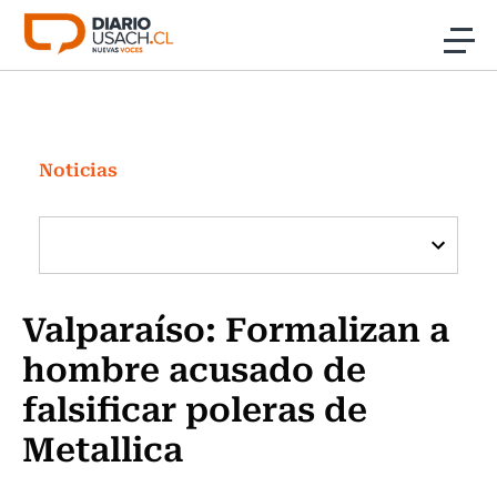
Click acá para ir directamente al contenido
Noticias
Investigación
Noticias
Cultura
Programas Radio y TV Usach
Valparaíso: Formalizan a
hombre acusado de
falsificar poleras de
Metallica