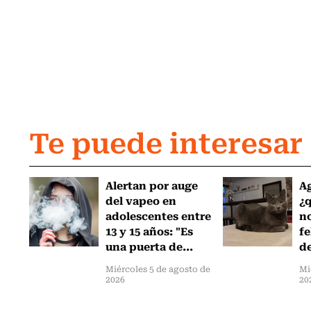
Te puede interesar
Alertan por auge
Ag
del vapeo en
¿
adolescentes entre
no
13 y 15 años: "Es
fe
una puerta de...
de
Miércoles 5 de agosto de
Mi
2026
20