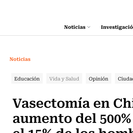
Click acá para ir directamente al contenido
Noticias
Investigaci
Noticias
Educación
Vida y Salud
Opinión
Ciuda
Vasectomía en Chi
aumento del 500% 
el 15% de los hom