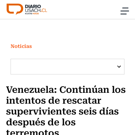
Click acá para ir directamente al contenido
Noticias
Investigación
Noticias
Cultura
Programas Radio y TV Usach
Venezuela: Continúan los
intentos de rescatar
supervivientes seis días
después de los
terremotos