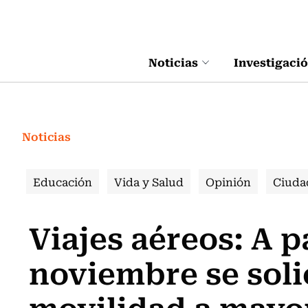
Click acá para ir directamente al contenido
Noticias
Investigaci
Noticias
Educación
Vida y Salud
Opinión
Ciuda
Viajes aéreos: A pa
noviembre se solic
movilidad a mayor