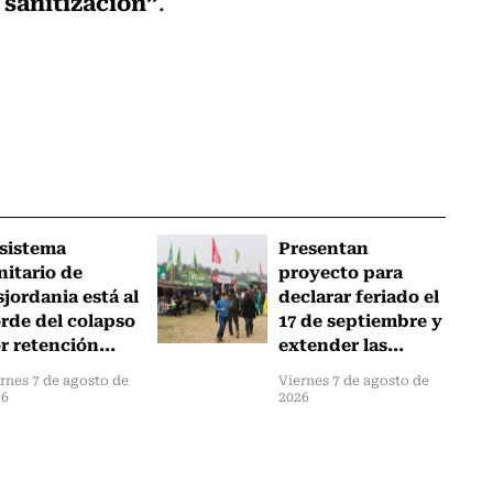
 sanitización”
.
 sistema
Presentan
nitario de
proyecto para
sjordania está al
declarar feriado el
rde del colapso
17 de septiembre y
r retención...
extender las...
rnes 7 de agosto de
Viernes 7 de agosto de
26
2026