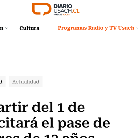
Programas Radio y TV Usach
ón
Cultura
d
Actualidad
rtir del 1 de
itará el pase de
es de 12 años