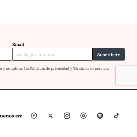
guenos en: