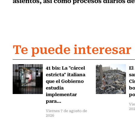
asientos, así como procesos diarios de
Te puede interesar
41 bis: La "cárcel
El
estricta" italiana
sa
que el Gobierno
Ci
estudia
bo
implementar
po
para...
Vie
20
Viernes 7 de agosto de
2026